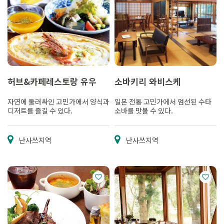
허브&카페레스토랑 유우
소바키리 와비스케
자연에 둘러싸인 고민가에서 양식과
일본 전통 고민가에서 엄선된 수타
디저트를 즐길 수 있다.
소바를 맛볼 수 있다.
난사쓰지역
난사쓰지역