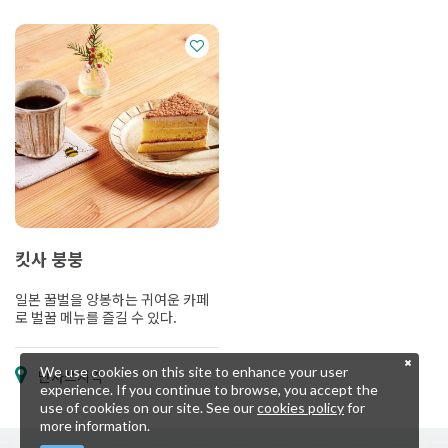
킷사 붕붕
일본 꿀벌을 양봉하는 귀여운 카페
로 벌꿀 메뉴를 즐길 수 있다.
We use cookies on this site to enhance your user
난사쓰지역
experience. If you continue to browse, you accept the
use of cookies on our site. See our
cookies policy
for
more information.