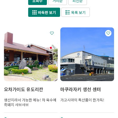
조회수
거리순
최신순
바둑판 보기
목록 보기
오차가이도 유도리칸
마쿠라자키 생선 센터
생산지라서 가능한 메뉴! 차 육수에
가고시마의 특산품이 한가득!
흑돼지 샤브샤브