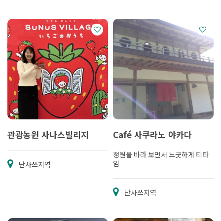
관광농원 사나스빌리지
Café 사쿠라노 야카다
정원을 바라 보면서 느긋하게 티타
임
난사쓰지역
난사쓰지역