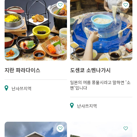
지란 파라다이스
도센쿄 소멘나가시
일본의 여름 풍물시라고 말하면 '소
멘'입니다
난사쓰지역
난사쓰지역