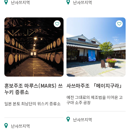
난사쓰지역
난사쓰지역
혼보주조 마루스(MARS) 쓰
사쓰마주조 「메이지구라」
누키 증류소
예전 그대로의 제조법을 이어온 고
구마 소주 공장
일본 본토 최남단의 위스키 증류소
난사쓰지역
난사쓰지역