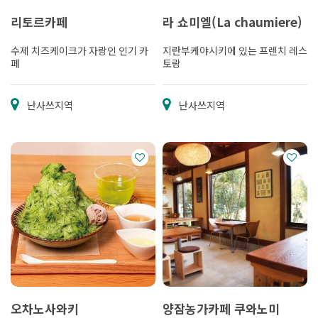
리토르카페
라 쇼미엘(La chaumiere)
수제 치즈케이크가 자랑인 인기 카
지란부케야시키에 있는 프렌치 레스
페
토랑
난사쓰지역
난사쓰지역
오차노사와키
양잠농가카페 쿠와노미