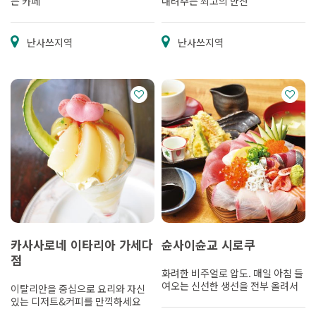
는 카페
내려주는 최고의 한잔
난사쓰지역
난사쓰지역
카사사로네 이타리아 가세다
슌사이슌교 시로쿠
점
화려한 비주얼로 압도. 매일 아침 들
여오는 신선한 생선을 전부 올려서
이탈리안을 중심으로 요리와 자신
있는 디저트&커피를 만끽하세요