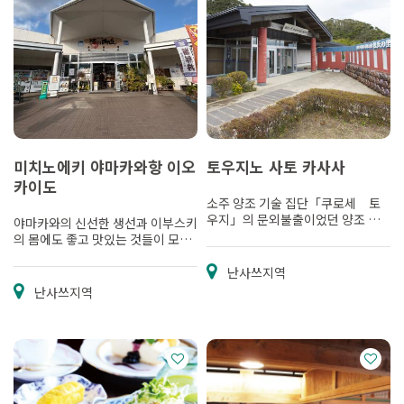
미치노에키 야마카와항 이오
토우지노 사토 카사사
카이도
소주 양조 기술 집단「쿠로세 토
우지」의 문외불출이었던 양조 기
야마카와의 신선한 생선과 이부스키
술을 전승
의 몸에도 좋고 맛있는 것들이 모여
있는 미치노에키
난사쓰지역
난사쓰지역