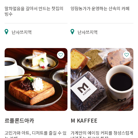
말차얼음을 갈아서 만드는 찻집의
양잠농가가 운영하는 산속의 카페
빙수
난사쓰지역
난사쓰지역
르플론드아카
M KAFFEE
고민가와 아트, 디저트를 즐길 수 있
가게만의 에이징 커피를 정성스럽게