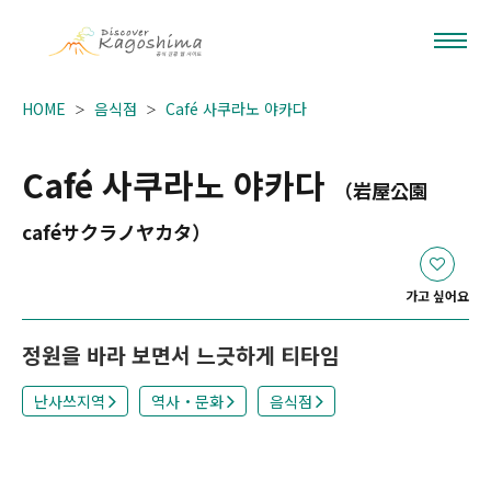
HOME
음식점
Café 사쿠라노 야카다
Café 사쿠라노 야카다
（岩屋公園
caféサクラノヤカタ）
가고 싶어요
정원을 바라 보면서 느긋하게 티타임
난사쓰지역
역사・문화
음식점