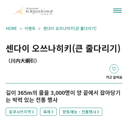
HOME
이벤트
센다이 오쓰나히키(큰 줄다리기)
센다이 오쓰나히키(큰 줄다리기)
（川内大綱引）
가고 싶어요
길이 365m의 줄을 3,000명이 양 끝에서 잡아당기
는 박력 있는 전통 행사
호쿠사쓰지역
축제
향토예능・전통행사