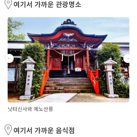
여기서 가까운 관광명소
닛타신사와 에노산릉
여기서 가까운 음식점