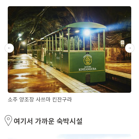
소주 양조장 사쓰마 킨잔구라
여기서 가까운 숙박시설