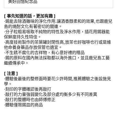
美好回憶紀念品
[ 事先知道的話，更加有趣 ]
·錫能去除酒雜味的淨化作用.讓酒香醇柔和的效果,也跟鹿兒
島的燒酎文化有著密切的關連。
·分子粒粗易吸取不純物的特性及淨水作用，插花用錫器能
保鮮度持久性特佳。
·高度技術製作的茶葉罐封閉性高,放茶也好咖啡也行或是維
他命養身藥品存放保管也適宜。
·不生銹不腐化的吉祥物，有心意好禮的贈品
·錫的原料在國內無法採取都以海外進口，並且鹿兒島工藝
繼續傳承中。
[ 注意 ]
·體驗後最後的整修面時要花少許時間,推薦體驗之後設施見
學。
·刻印的字體確認後再敲打
·敲打的力量強弱變化及部分處均衡多少有不同差異
·敲打的整體時也由師傅修正
·體驗僅限錫皿的商品