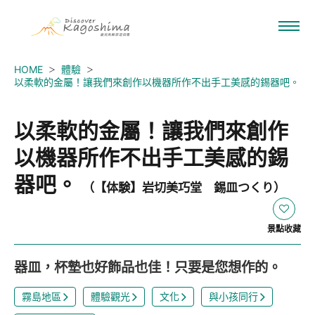
HOME
體驗
以柔軟的金屬！讓我們來創作以機器所作不出手工美感的錫器吧。
以柔軟的金屬！讓我們來創作
以機器所作不出手工美感的錫
器吧。
（【体験】岩切美巧堂 錫皿つくり）
景點收藏
器皿，杯墊也好飾品也佳！只要是您想作的。
霧島地區
體驗觀光
文化
與小孩同行