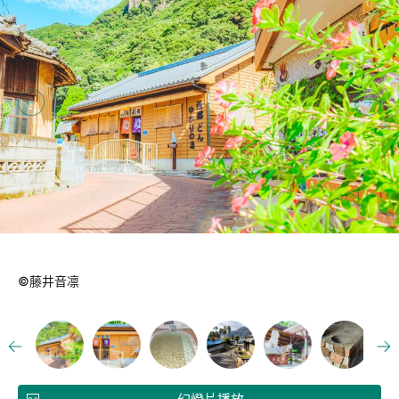
©藤井音凛