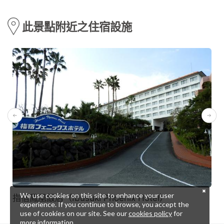
此景點附近之住宿設施
We use cookies on this site to enhance your user
指宿鳳凰飯店（Ibusuki Phoenix Hotel）
experience. If you continue to browse, you accept the
use of cookies on our site. See our
cookies policy
for
more information.