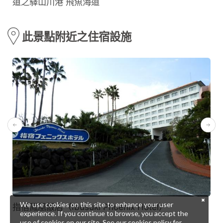
道之驛山川港 飛魚海道
此景點附近之住宿設施
We use cookies on this site to enhance your user
指宿鳳凰飯店（Ibusuki Phoenix Hotel）
experience. If you continue to browse, you accept the
use of cookies on our site. See our
cookies policy
for