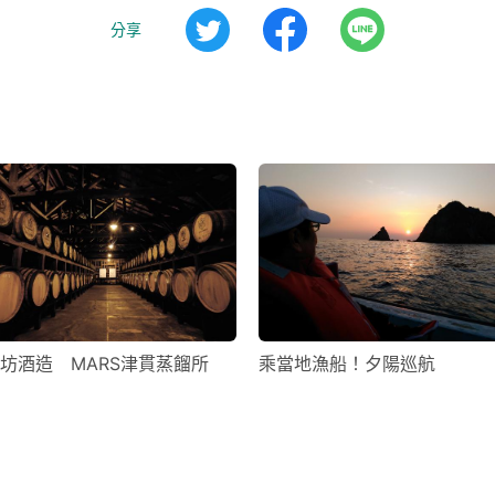
分享
坊酒造 MARS津貫蒸餾所
乘當地漁船！夕陽巡航