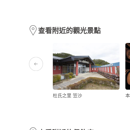
查看附近的觀光景點
公園·戶外露營場
杜氏之里 笠沙
本