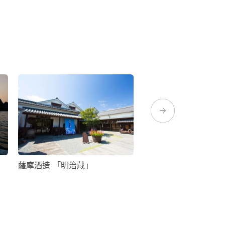
薩摩酒造 「明治蔵」
吹上濱海濱公園