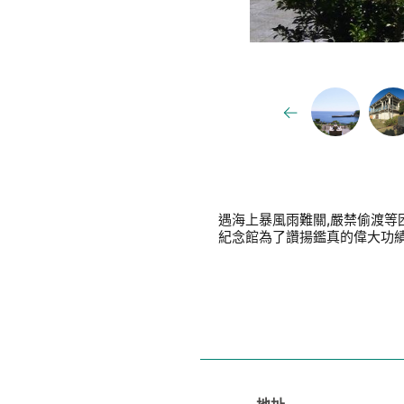
遇海上暴風雨難關,嚴禁偷渡
紀念館為了讚揚鑑真的偉大功績