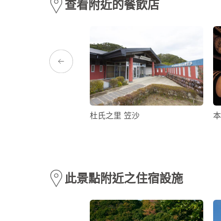
查看附近的餐飲店
國留學生紀念館
杜氏之里 笠沙
本
此景點附近之住宿設施