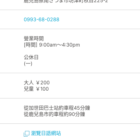
鹿児島県南さつま市坊津町秋目225-2
0993-68-0288
營業時間
[時間] 9:00am～4:30pm
公休日
(一)
大人 ￥200
兒童 ￥100
從加世田巴士站約車程45分鐘
從鹿兒島市的車程約90分鐘
瀏覽日語網站