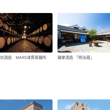
坊酒造 MARS津貫蒸餾所
薩摩酒造 「明治蔵」