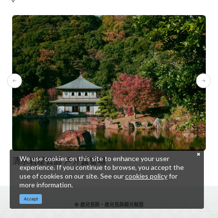
We use cookies on this site to enhance your user
清水岩屋公園·戶外露營場
experience. If you continue to browse, you accept the
use of cookies on our site. See our
cookies policy
for
more information.
Accept
© 鹿兒島縣・鹿兒島縣觀光聯盟