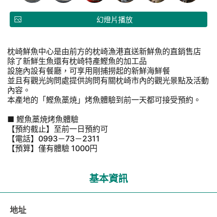
幻燈片播放
枕崎鮮魚中心是由前方的枕崎漁港直送新鮮魚的直銷售店
除了新鮮生魚還有枕崎特產鰹魚的加工品
設施內設有餐廳，可享用剛捕撈起的新鮮海鮮餐
並且有觀光詢問處提供詢問有關枕崎市內的觀光景點及活動
內容。
本產地的「鰹魚藁焼」烤魚體驗到前一天都可接受預約。
■ 鰹魚藁焼烤魚體驗
【預約截止】至前一日預約可
【電話】0993－73－2311
【預算】僅有體驗 1000円
基本資訊
地址