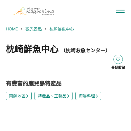
HOME
觀光景點
枕崎鮮魚中心
枕崎鮮魚中心
（枕崎お魚センター）
景點收藏
有豐富的鹿兒島特產品
南薩地區
特產品、工藝品
海鮮料理