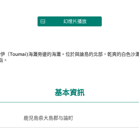
幻燈片播放
馬伊（Toumai)海灘旁邊的海灘。位於與論島的北部，乾爽的白色沙
點。
基本資訊
鹿児島県大島郡与論町