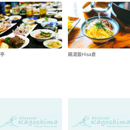
亭
鷄湯飯Hisa倉