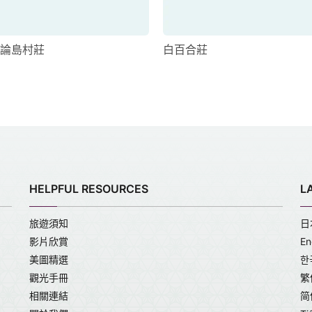
論島村莊
白百合莊
HELPFUL RESOURCES
L
旅遊須知
日
影片欣賞
En
美圖精選
한
觀光手冊
繁
相關連結
简