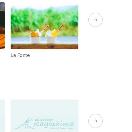
La Fonte
奄美PARK