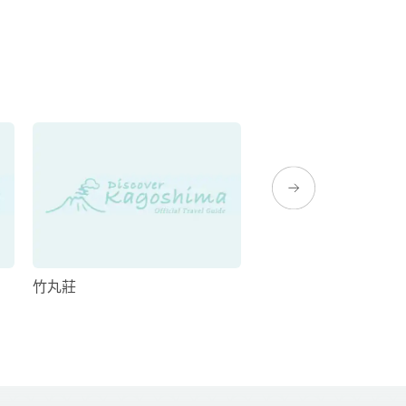
竹丸莊
民宿海水館