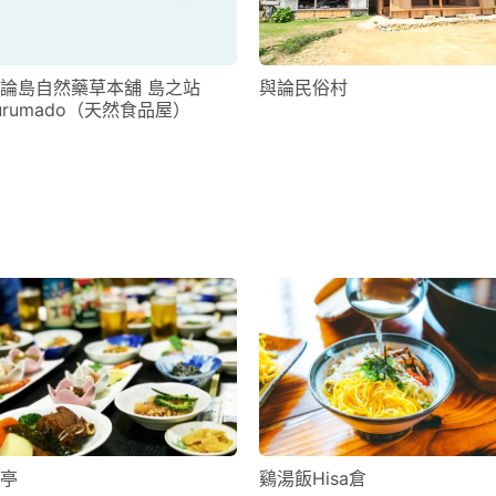
論島自然藥草本舖 島之站
與論民俗村
urumado（天然食品屋）
亭
鷄湯飯Hisa倉