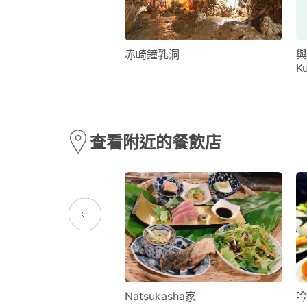
 House（健康食品店）
赤崎鐘乳洞
與
K
查看附近的餐飲店
NUS VILLAGE
Natsukasha家
吟