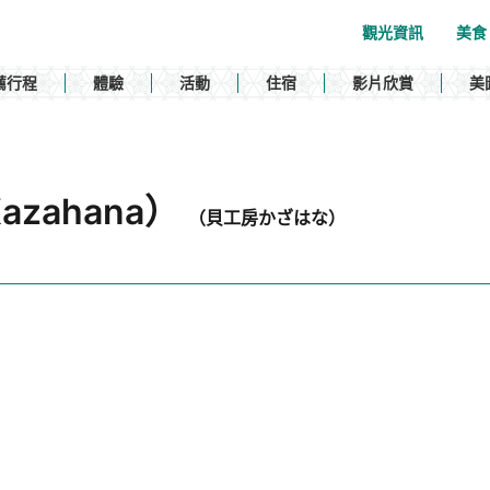
觀光資訊
美食
薦行程
體驗
活動
住宿
影片欣賞
美
zahana）
（貝工房かざはな）