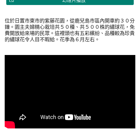
幻燈片播放
位於日置市東市的紫藤花園，從鹿兒島市區內開車約３０分
鐘。園主夫婦精心栽培共５０種、共５００株的繡球花，免
費開放給來場的民眾。這裡頭也有五彩繽紛、品種較為珍貴
的繡球花令人目不暇給。花季為６月左右。