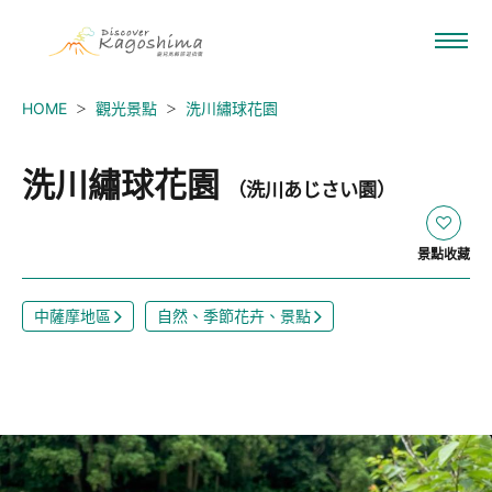
HOME
觀光景點
洗川繡球花園
洗川繡球花園
（洗川あじさい園）
景點收藏
中薩摩地區
自然、季節花卉、景點