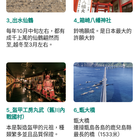
3_出水仙鶴
4_箱崎八幡神社
每年10月中旬左右，都有
鈴鳴願成。是日本最大的
成千上萬的仙鶴翩然而
許願大鈴
至,越冬至3月左右。
5_盔甲工房丸武（舊川內
6_甑大橋
戰國村）
甑大橋
本是製造盔甲的元祖，種
連接甑島各島的鹿兒島縣
類繁多並且品質保證。
最長的橋（1533米）