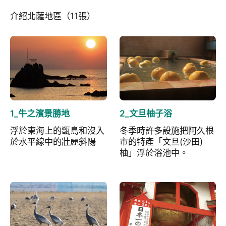
介紹北薩地區（11張）
1_牛之濱景勝地
2_文旦柚子浴
浮於東海上的甑島和沒入
冬季時許多設施把阿久根
於水平線中的壯麗斜陽
市的特產「文旦(沙田)
柚」浮於浴池中。