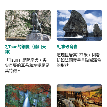
7_Tsun的銅像（藤川天
8_拿破侖岩
神）
這塊巨岩高127米，側看
「Tsun」是薩摩犬，尖
彷如法國帝皇拿破崙頭像
尖直豎的耳朵和左擺尾是
的形狀
其特徵。