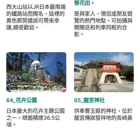
葵花田。
西大山站以JR日本最南端
的鐵路站而聞名，這裡的
是與家人、情侶或朋友遊
黃色郵筒據說可帶來幸
覽的熱門地點。可拍攝與
運,頗受歡迎。
開聞岳和列車同框的合
影。
64_花卉公園
65_龍宮神社
日本最大的花卉主題公園
供奉豐玉姬的神社，位於
之一，總面積達36.5公
龍宮傳說發祥地的長崎鼻
頃。