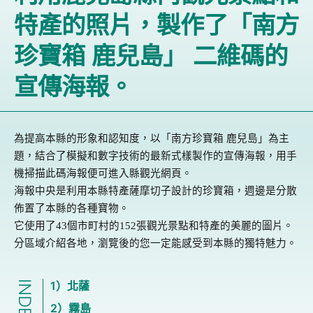
特產的照片，製作了「南方
珍寶箱 鹿兒島」 二維碼的
宣傳海報。
為提高本縣的形象和認知度，以
「南方珍寶箱
鹿兒島」為主
題，結合了模擬和數字技術的最新式樣製作的宣傳海報，用手
機掃描此碼海報便可進入縣觀光網頁。
海報中央是利用本縣特
產
薩摩切子設計的珍寶箱，週邊是分散
佈置了本縣的各種寶物。
它使用了
43
個市町村的
152
張觀光景點和特
產
的
美麗的圖片。
分區域介紹各地，瀏覽後的您一定能感受到本縣的獨特魅力。
INDEX
1）北薩
2）霧島