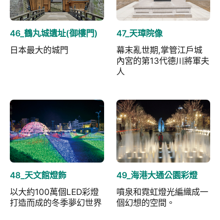
46_鶴丸城遺址(御樓門)
47_天璋院像
日本最大的城門
幕末亂世期,掌管江戶城
內宮的第13代德川將軍夫
人
48_天文館燈飾
49_海港大通公園彩燈
以大約100萬個LED彩燈
噴泉和霓虹燈光編織成一
打造而成的冬季夢幻世界
個幻想的空間。