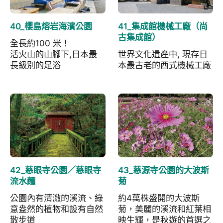
40_櫻島熔岩海濱公園
41_集成館機械工廠（尚
古集成館）
全長約100 米！
活火山的山腳下,日本最
世界文化遺產中, 現存日
長級別的足浴
本最古老的西式機械工廠
42_慈眼寺公園／慈眼寺
43_慈源寺公園的大波斯
流水麵
菊
公園內有清澈的溪流、綠
約4萬株盛開的大波斯
意盎然的植物和設有自然
菊，美麗的溪流和紅葉相
散步道
映生輝，是秋遊的首選之