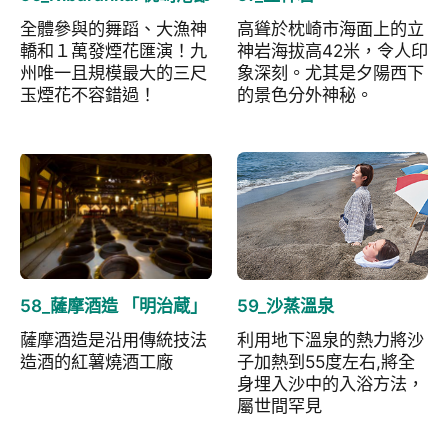
全體參與的舞蹈、大漁神
高聳於枕崎市海面上的立
轎和１萬發煙花匯演！九
神岩海拔高42米，令人印
州唯一且規模最大的三尺
象深刻。尤其是夕陽西下
玉煙花不容錯過！
的景色分外神秘。
58_薩摩酒造 「明治蔵」
59_沙蒸溫泉
薩摩酒造是沿用傳統技法
利用地下溫泉的熱力將沙
造酒的紅薯燒酒工廠
子加熱到55度左右,將全
身埋入沙中的入浴方法，
屬世間罕見