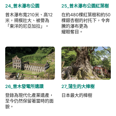
24_曾木瀑布公園
25_曾木瀑布公園紅葉樹
曾木瀑布寬210米、高12
在約480棵紅葉樹和約50
米，規模壯大、被譽為
棵銀杏樹的衬托下，令奔
「東洋的尼亞加拉」。
騰的瀑布更為
耀眼奪目。
26_曾木發電所遺蹟
27_蒲生的大樟樹
登錄為現代化產業遺產，
日本最大的樟樹
至今仍然保留著當時的面
貌。