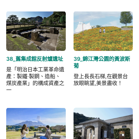
38_舊集成館反射爐遺址
39_錦江灣公園的黃波斯
菊
是「明治日本工業革命遺
產：製鐵·製鋼、造船、
登上長長石梯,在觀景台
煤炭產業」的構成資產之
放眼眺望,美景盡收！
一