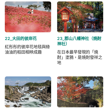
22_大田的彼岸花
23_郡山八幡神社（焼酎
神社）
紅彤彤的彼岸花地毯與綠
油油的稻田相映成趣
在日本最早發現的「焼
酎」塗鴉，是焼酎發祥之
地