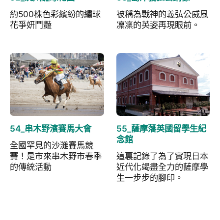
約500株色彩繽紛的繡球
被稱為戰神的義弘公威風
花爭妍鬥豔
凜凜的英姿再現眼前。
54_串木野濱賽馬大會
55_薩摩藩英國留學生紀
念館
全國罕見的沙灘賽馬競
賽！是市來串木野市春季
這裏記錄了為了實現日本
的傳統活動
近代化竭盡全力的薩摩學
生一步步的腳印。