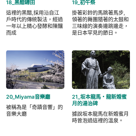
18_黑醋罈田
19_初午祭
這裡的黑醋,採用沿自江
掛著彩鈴的馬跳著馬步,
戶時代的傳統製法，經過
領著的舞團隨著的太鼓和
一年以上精心發酵和陳釀
三味線的演奏邊跳邊走，
而成
是日本罕見的節日。
20_Miyama音樂廳
21_坂本龍馬・龍新婚蜜
月的湯治碑
被稱為是「奇蹟音響」的
音樂大廳
據說坂本龍馬在新婚蜜月
時曾泡過這裡的溫泉。