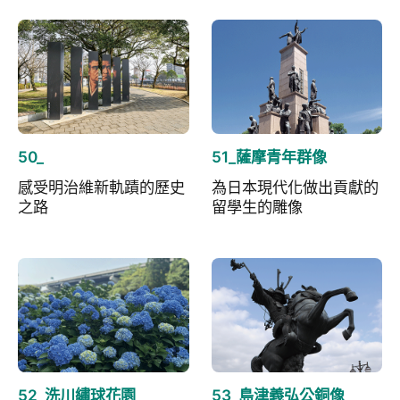
50_
51_薩摩青年群像
感受明治維新軌蹟的歷史
為日本現代化做出貢獻的
之路
留學生的雕像
52_洗川繡球花園
53_島津義弘公銅像