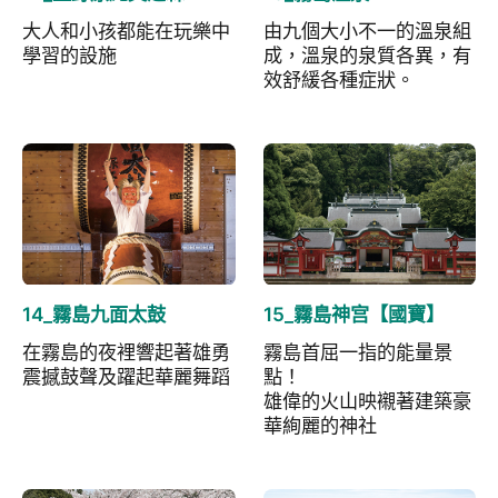
大人和小孩都能在玩樂中
由九個大小不一的溫泉組
學習的設施
成，溫泉的泉質各異，有
效舒緩各種症狀。
14_霧島九面太鼓
15_霧島神宫【國寶】
在霧島的夜裡響起著雄勇
霧島首屈一指的能量景
震撼鼓聲及躍起華麗舞蹈
點！
雄偉的火山映襯著建築豪
華絢麗的神社