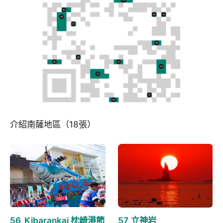
介紹南薩地區（18張）
56_Kibarankai 枕崎港節
57_立神岩