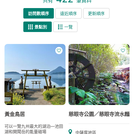
共有
筆資料
訪問數順序
遠近順序
更新順序
景點別
一覽
黃金鳥居
慈眼寺公園／慈眼寺流水麵
可以一覽九州最大的湖泊—池田
湖和開聞岳的能量磁場
中薩摩地區