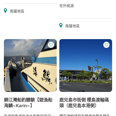
世外桃源
南薩地區
南薩地區
錦江灣船釣體験【遊漁船
鹿兒島市街側 櫻島渡輪碼
海鱗~Karin~】
頭（鹿兒島本港側）
近海釣魚或外海大型魚釣皆可，
櫻島渡輪讓您有機會欣賞各種各