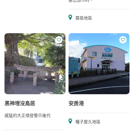
霧島地區
黑神埋沒鳥居
安房港
威猛的大正噴發警示後代
種子屋久地區