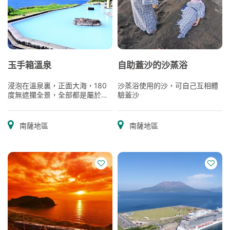
玉手箱溫泉
自助蓋沙的沙蒸浴
浸泡在溫泉裏，正面大海，180
沙蒸浴使用的沙，可自己互相體
度無遮攔全景，全部都是屬於您
驗蓋沙
的私人空間。露天溫泉並不少
見，但像這樣擁有百分之百隱秘
性和絕對開闊視野的也並不多見
南薩地區
南薩地區
吧！