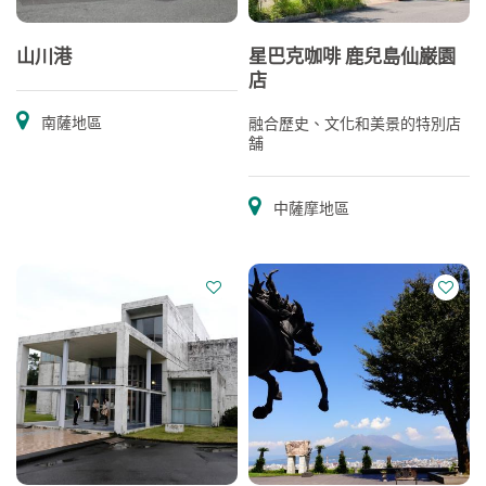
山川港
星巴克咖啡 鹿兒島仙巌園
店
南薩地區
融合歷史、文化和美景的特別店
舗
中薩摩地區