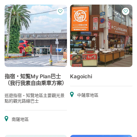
指宿・知覧My Plan巴士
Kagoichi
（我行我素自由乘車方案）
中薩摩地區
巡遊指宿・知覽地區主要觀光景
點的觀光路線巴士
南薩地區