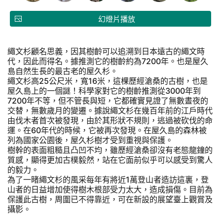
幻燈片播放
繩文杉顧名思義，因其樹齡可以追溯到日本遠古的繩文時
代，因此而得名。據推測它的樹齡約為7200年。也是屋久
島自然生長的最古老的屋久杉。
繩文杉高25公尺米，寬16米，這棵歷經滄桑的古樹，也是
屋久島上的一個謎！科學家對它的樹齡推測從3000年到
7200年不等，但不管長與短，它都確實見證了無數晝夜的
交替，無數歲月的變遷。據說繩文杉在幾百年前的江戶時代
由伐木者首次被發現，由於其形狀不規則，逃過被砍伐的命
運。在60年代的時候，它被再次發現。在屋久島的森林被
列為國家公園後，屋久杉樹才受到重視與保護。
樹幹的表面粗糙且凸凹不均，雖歷經滄桑卻沒有老態龍鐘的
質感，顯得更加古樸毅然，站在它面前似乎可以感受到驚人
的毅力。
為了一睹繩文杉的風采每年有將近1萬登山者造訪這裏，登
山者的日益增加使得樹木根部受力太大，造成損傷。目前為
保護此古樹，周圍已不得靠近，可在新設的展望臺上觀賞及
攝影。