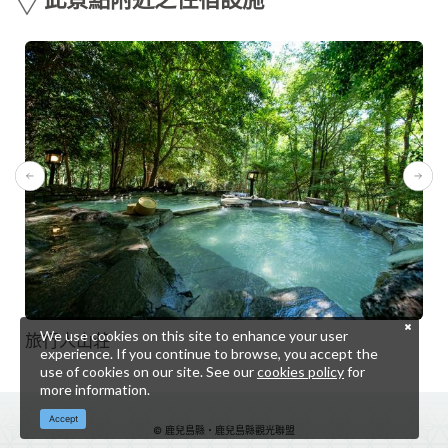
We use cookies on this site to enhance your user
旅行人山荘
experience. If you continue to browse, you accept the
use of cookies on our site. See our
cookies policy
for
more information.
Accept
© 鹿兒島縣・鹿兒島縣觀光聯盟