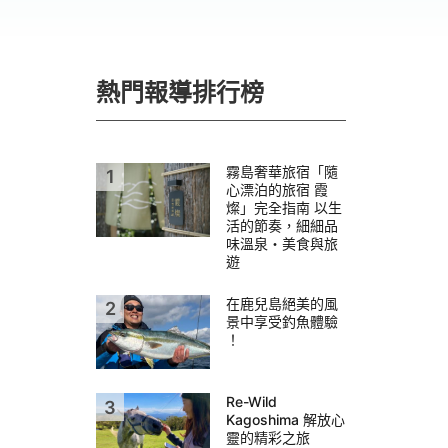
熱門報導排行榜
霧島奢華旅宿「隨
心漂泊的旅宿 霞
燦」完全指南 以生
活的節奏，細細品
味溫泉・美食與旅
遊
在鹿兒島絕美的風
景中享受釣魚體驗
！
Re-Wild
Kagoshima 解放心
靈的精彩之旅