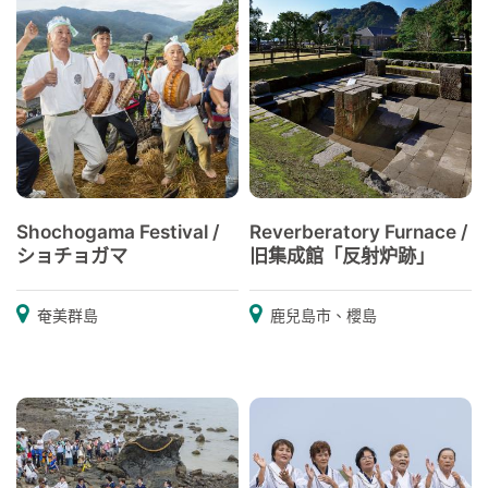
Shochogama Festival /
Reverberatory Furnace /
ショチョガマ
旧集成館「反射炉跡」
奄美群島
鹿兒島市、櫻島