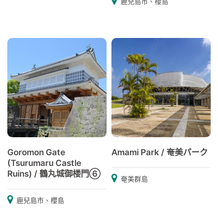
鹿兒島市、櫻島
Goromon Gate
Amami Park / 奄美パーク
(Tsurumaru Castle
Ruins) / 鶴丸城御楼門⑥
奄美群島
鹿兒島市、櫻島