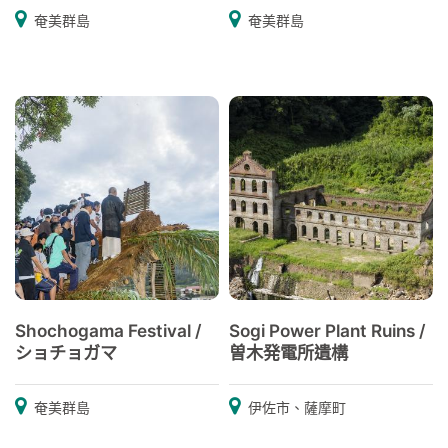
奄美群島
奄美群島
Shochogama Festival /
Sogi Power Plant Ruins /
ショチョガマ
曽木発電所遺構
奄美群島
伊佐市、薩摩町