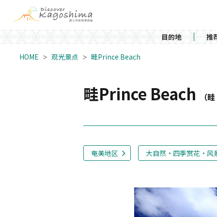
目的地
推
HOME
观光景点
畦Prince Beach
畦Prince Beach
（畦
奄美地区
大自然・四季赏花・风