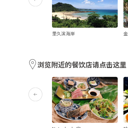
墓
里久滨海岸
金
浏览附近的餐饮店请点击这里