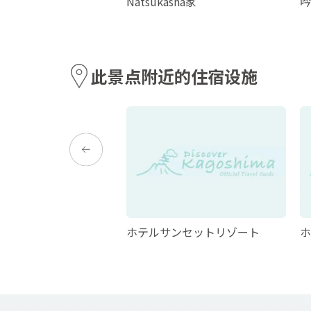
NUS VILLAGE
Natsukasha家
吟
此景点附近的住宿设施
ホテルサンセットリゾート
ホ