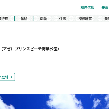
观光信息
美食
荐行程
体验
活动
住宿
视频欣赏
美
（アゼ）プリンスビーチ海浜公園）
景胜地