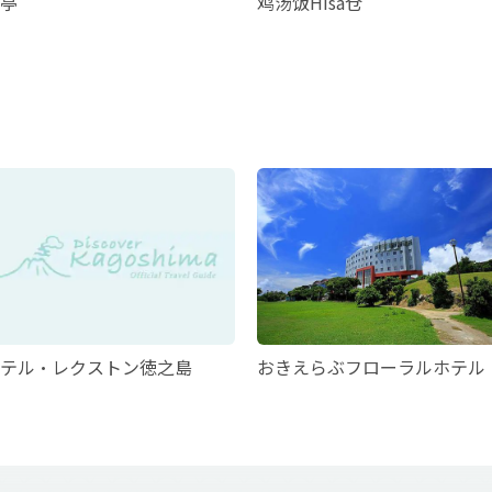
亭
鸡汤饭Hisa仓
テル・レクストン徳之島
おきえらぶフローラルホテル