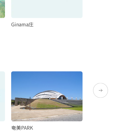
Ginama庄
周租房 宿家里
奄美PARK
Minatoya