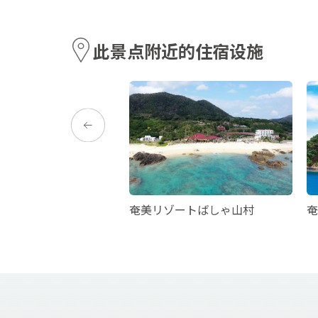
此景点附近的住宿设施
奄美リゾートばしゃ山村
奄