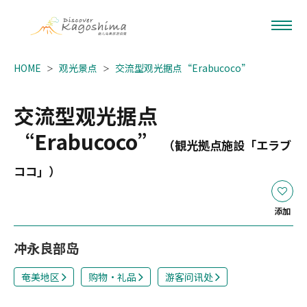
HOME
观光景点
交流型观光据点“Erabucoco”
交流型观光据点
“Erabucoco”
（観光拠点施設「エラブ
ココ」）
添加
冲永良部岛
奄美地区
购物・礼品
游客问讯处