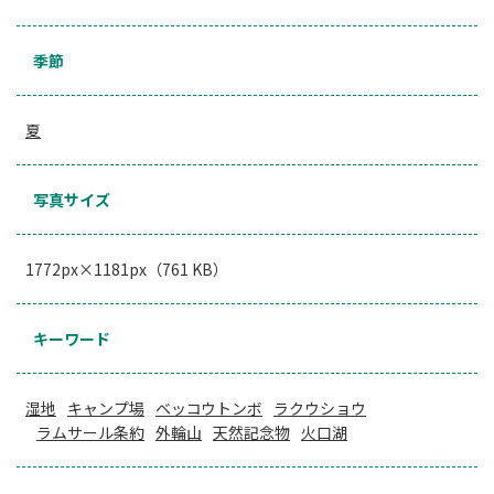
季節
夏
写真サイズ
1772px×1181px（761 KB）
キーワード
湿地
キャンプ場
ベッコウトンボ
ラクウショウ
ラムサール条約
外輪山
天然記念物
火口湖