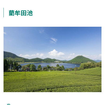
藺牟田池
ID