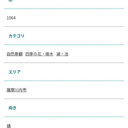
1064
カテゴリ
自然景観
四季の花・樹木
湖・池
エリア
薩摩川内市
向き
横