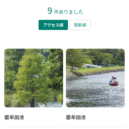
9
件ありました
アクセス順
更新順
藺牟田池
藺牟田池