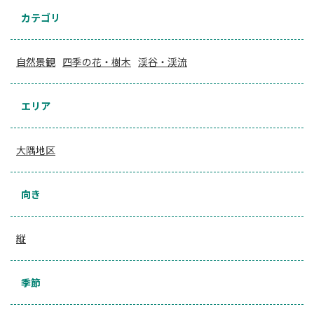
カテゴリ
自然景観
四季の花・樹木
渓谷・渓流
エリア
大隅地区
向き
縦
季節