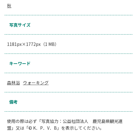
秋
写真サイズ
1181px×1772px（1 MB）
キーワード
森林浴
ウォーキング
備考
使用の際は必ず「写真協力：公益社団法人 鹿児島県観光連
盟」又は「© K．P．V．B」を表示してください。