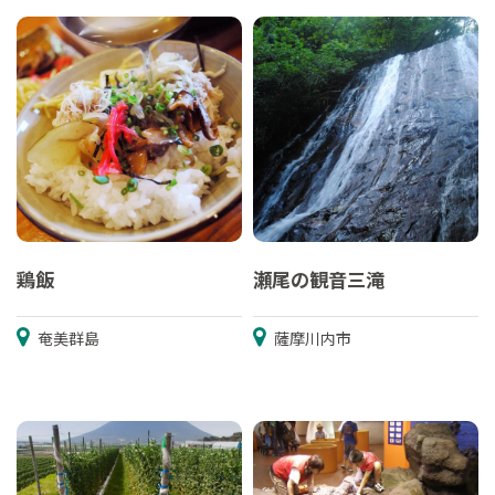
鶏飯
瀬尾の観音三滝
奄美群島
薩摩川内市