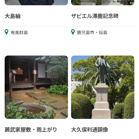
大島紬
ザビエル滞鹿記念碑
奄美群島
鹿児島市・桜島
麓武家屋敷・雨上がり
大久保利通銅像