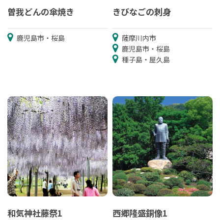
曽我どんの傘焼き
きびなごの刺身
鹿児島市・桜島
薩摩川内市
鹿児島市・桜島
種子島・屋久島
和気神社藤祭1
西郷隆盛銅像1