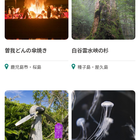
曽我どんの傘焼き
白谷雲水峡の杉
鹿児島市・桜島
種子島・屋久島