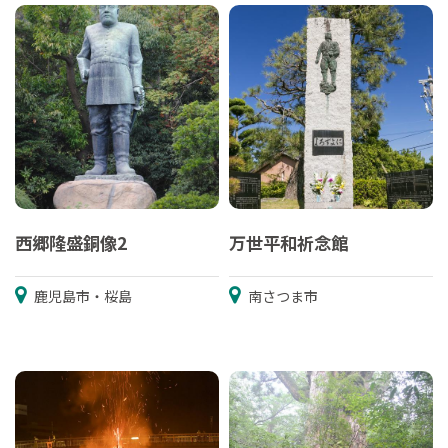
西郷隆盛銅像2
万世平和祈念館
鹿児島市・桜島
南さつま市