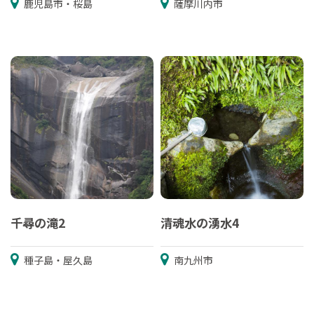
鹿児島市・桜島
薩摩川内市
千尋の滝2
清魂水の湧水4
種子島・屋久島
南九州市