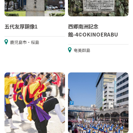
五代友厚銅像1
西郷南洲記念
館-4©OKINOERABU
鹿児島市・桜島
奄美群島