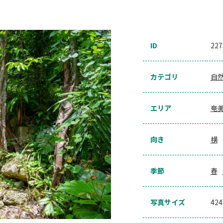
ID
227
カテゴリ
自
エリア
奄
向き
横
季節
春
写真サイズ
42