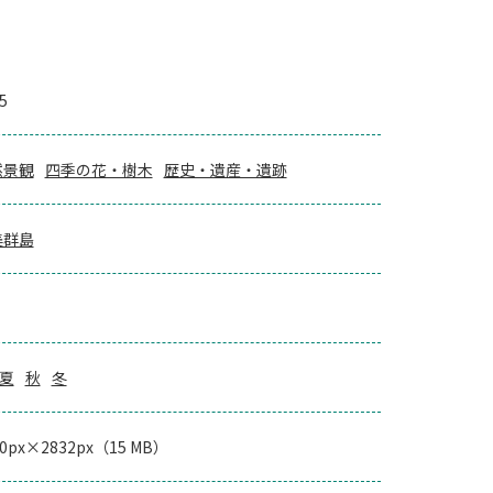
5
然景観
四季の花・樹木
歴史・遺産・遺跡
美群島
夏
秋
冬
40px×2832px（15 MB）