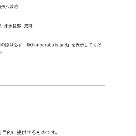
蘭孫八城跡
跡
沖永良部
史跡
の際は必ず「©Okinoerabu Island」を表示してくだ
い。
を目的に提供するものです。