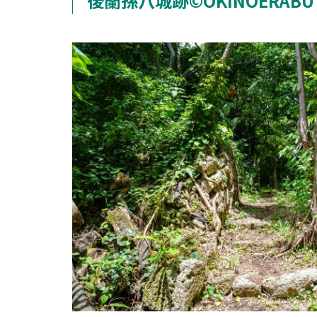
後蘭孫八城跡©OKINOERABU