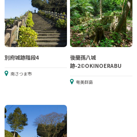
別府城跡階段4
後蘭孫八城
跡-2©OKINOERABU
南さつま市
奄美群島