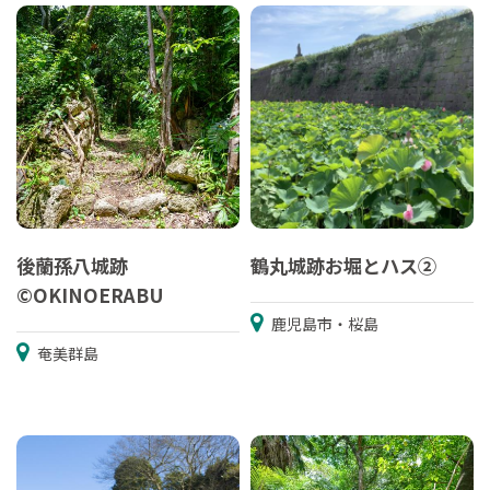
後蘭孫八城跡
鶴丸城跡お堀とハス②
©OKINOERABU
鹿児島市・桜島
奄美群島