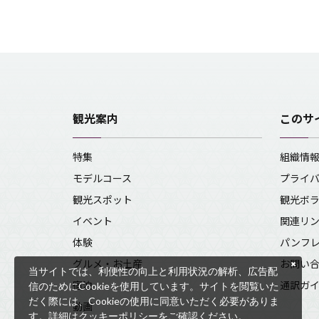
観光案内
このサ
特集
組織情
モデルコース
プライ
観光スポット
観光ボ
イベント
関連リ
体験
パンフ
グルメ・お土産
お問い
当サイトでは、利便性の向上と利用状況の解析、広告配
宿泊
通訳ガ
信のためにCookieを使用しています。サイトを閲覧いた
だく際には、Cookieの使用に同意いただく必要がありま
動画
す。詳細は
クッキーポリシー
をご確認ください。