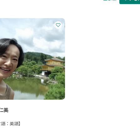
仁美
言語：英語】