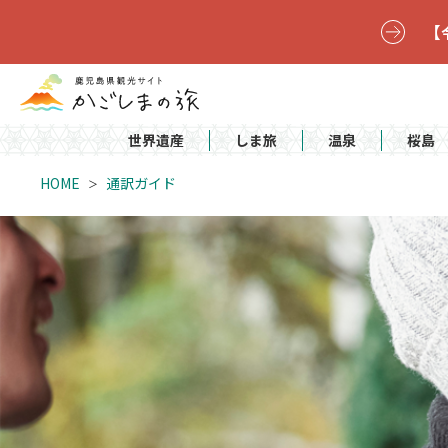
【
世界遺産
しま旅
温泉
桜島
HOME
通訳ガイド