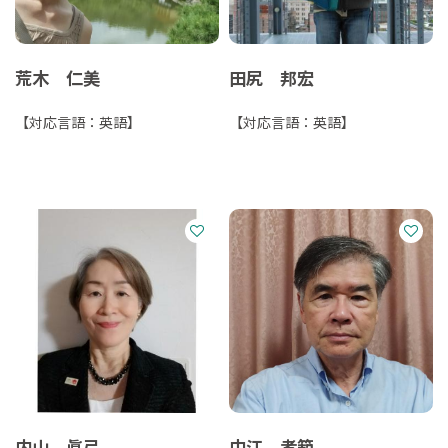
荒木 仁美
田尻 邦宏
【対応言語：英語】
【対応言語：英語】
内山 眞弓
中江 孝範