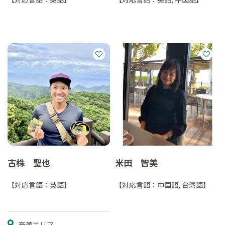
古株 聖也
米田 智美
【対応言語：英語】
【対応言語：中国語, 台湾語】
奄美エリア