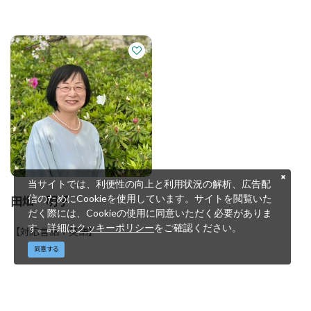
当サイトでは、利便性の向上と利用状況の解析、広告配
田畑 明子
信のためにCookieを使用しています。サイトを閲覧いた
だく際には、Cookieの使用に同意いただく必要がありま
す。詳細は
クッキーポリシー
をご確認ください。
【対応言語：英語】
同意する