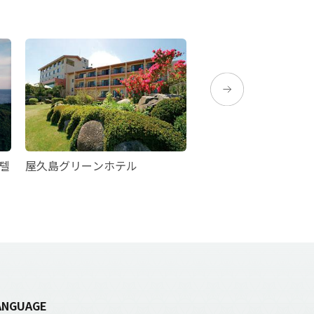
호텔
屋久島グリーンホテル
다시로 벳칸
ANGUAGE