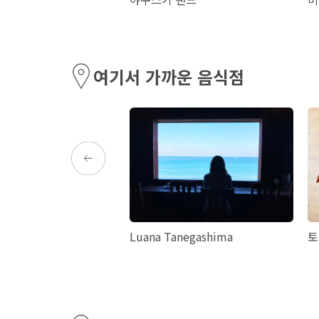
여기서 가까운 음식점
DOKA Frespo JUNGLE
Luana Tanegashima
토
re