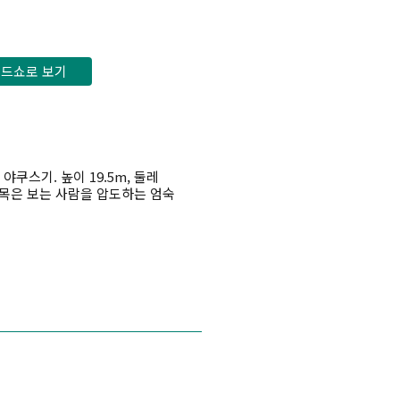
드쇼로 보기
쿠스기. 높이 19.5m, 둘레
 고목은 보는 사람을 압도하는 엄숙