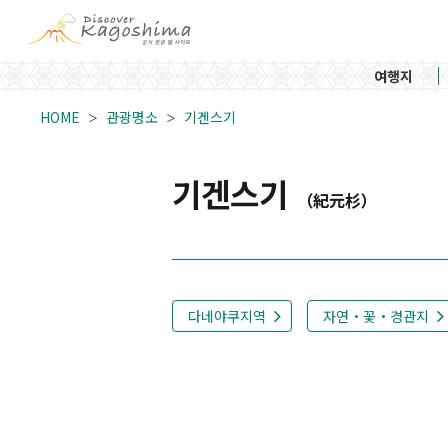
여행지
HOME
관광명소
기겐스기
기겐스기
（紀元杉）
다네야쿠지역
자연・꽃・경관지