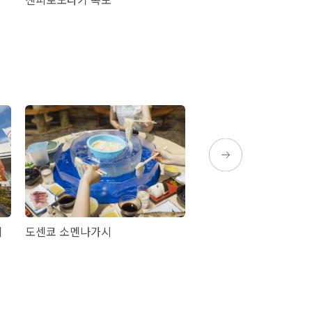
이
도센쿄 소멘나가시
마쿠라자키 생선 센터