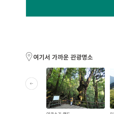
여기서 가까운 관광명소
이와야 동굴
야쿠스기 랜드
미