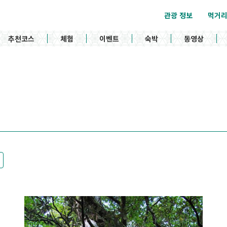
관광 정보
먹거
추천코스
체험
이벤트
숙박
동영상