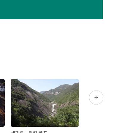
센피로노타키 폭포
조몬스기(조몬삼나무)