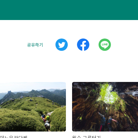
공유하기
야노우라다케
윌슨 그루터기