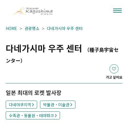
HOME
관광명소
다네가시마 우주 센터
다네가시마 우주 센터
（種子島宇宙セ
ンター）
가고 싶어요
일본 최대의 로켓 발사장
다네야쿠지역
박물관・미술관
수족관・동물원・테마파크