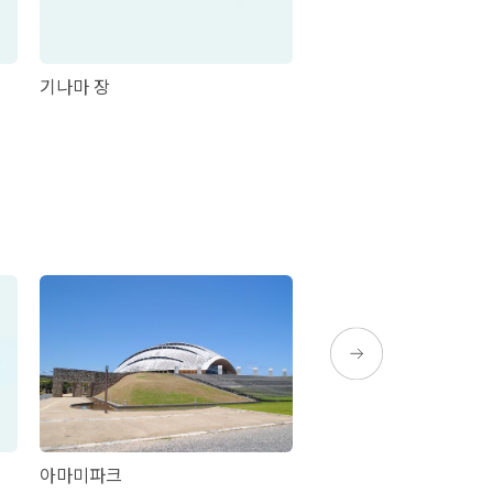
기나마 장
위클리 야도가리
아마미파크
미나토야