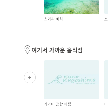
치
스기라 비치
소
여기서 가까운 음식점
쿠라노 야카다
기카이 공항 매점
미