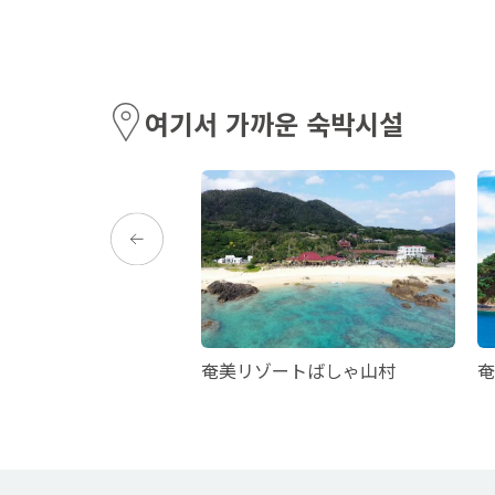
여기서 가까운 숙박시설
奄美リゾートばしゃ山村
奄