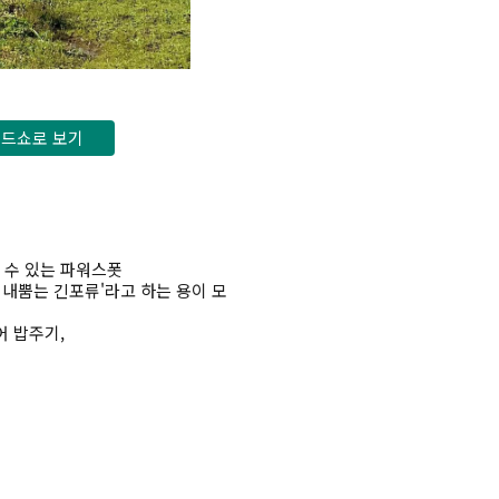
드쇼로 보기
 수 있는 파워스폿
 내뿜는 긴포류'라고 하는 용이 모
어 밥주기,