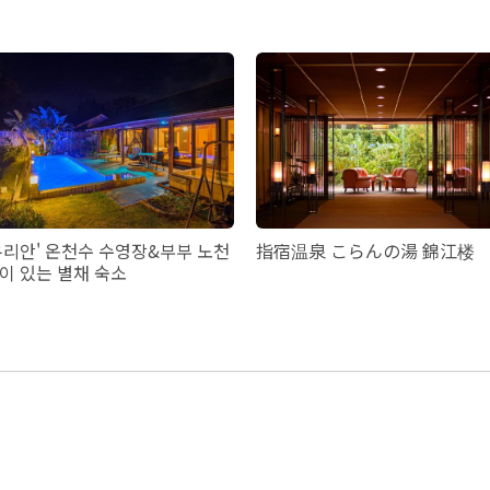
유리안' 온천수 수영장&부부 노천
指宿温泉 こらんの湯 錦江楼
이 있는 별채 숙소