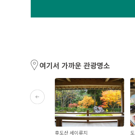
여기서 가까운 관광명소
바나
후도산 세이류지
도