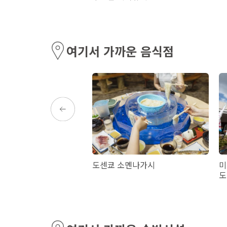
여기서 가까운 음식점
중앙역 미야게 요코초・
도센쿄 소멘나가시
미
코초
도