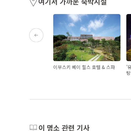
여기서 가까운 숙박시설
サイドホテル
이부스키 베이 힐스 호텔 & 스파
'
탕
이 명소 관련 기사