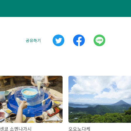
공유하기
센쿄 소멘나가시
오오노다케