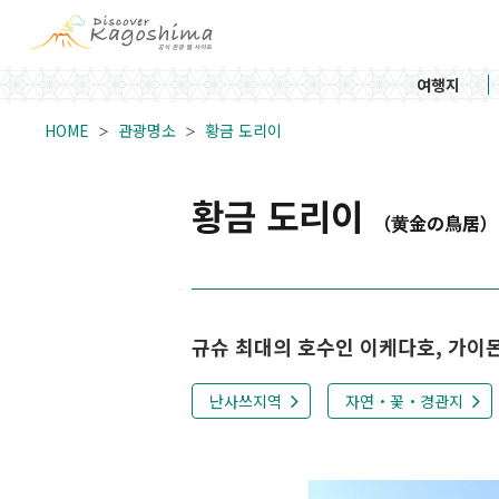
여행지
HOME
관광명소
황금 도리이
황금 도리이
（黄金の鳥居）
규슈 최대의 호수인 이케다호, 가이
난사쓰지역
자연・꽃・경관지