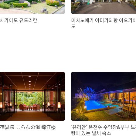
차가이도 유도리칸
미치노에키 야마카와항 이오카
도
宿温泉 こらんの湯 錦江楼
'유리안' 온천수 수영장&부부 
탕이 있는 별채 숙소