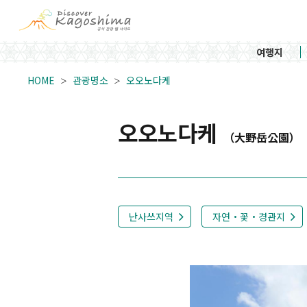
여행지
HOME
관광명소
오오노다케
오오노다케
（大野岳公園）
난사쓰지역
자연・꽃・경관지