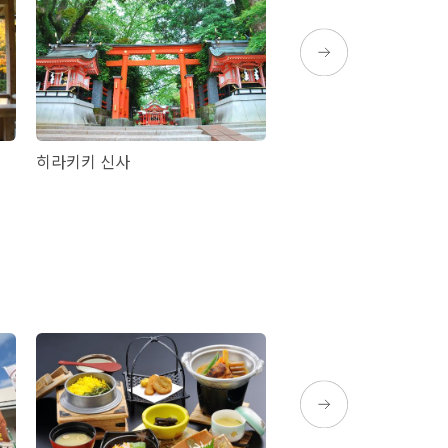
히라키키 신사
가이몬 산록 후레아이 