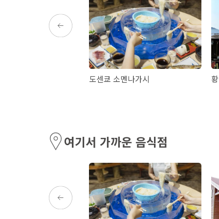
래 찜질 온천
도센쿄 소멘나가시
황
여기서 가까운 음식점