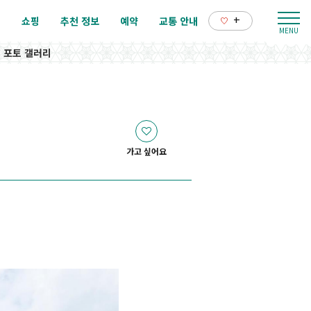
+
리
쇼핑
추천 정보
예약
교통 안내
포토 갤러리
가고 싶어요