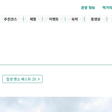
관광 정보
먹거
추천코스
체험
이벤트
숙박
동영상
절경 명소 베스트 10