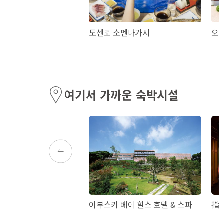
자 가고시마
도센쿄 소멘나가시
오
여기서 가까운 숙박시설
サイドホテル
이부스키 베이 힐스 호텔 & 스파
指