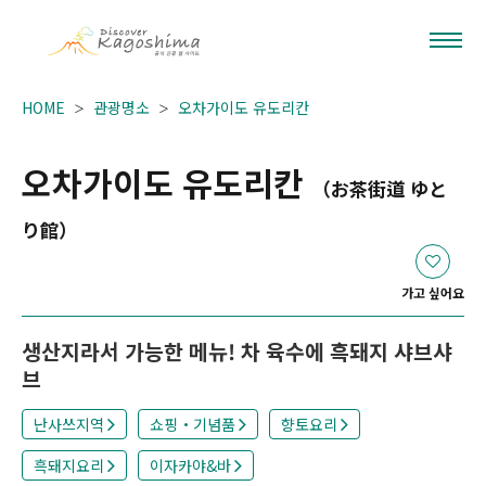
HOME
관광명소
오차가이도 유도리칸
오차가이도 유도리칸
（お茶街道 ゆと
り館）
가고 싶어요
생산지라서 가능한 메뉴! 차 육수에 흑돼지 샤브샤
브
난사쓰지역
쇼핑・기념품
향토요리
흑돼지요리
이자카야&바