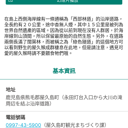
幻燈片播放
在島上西側海岸線有一條通稱為「西部林道」的沿岸道路，
全長約有２０公里，途中杳無人煙，其中１５公里是被列為
世界自然遺產的區域。因為從以前到現在沒有人群居，於海
岸線到山頂間，所以保留最原始的自然生態。另外，在道路
兩側長滿了闊葉林，而被稱之為「綠色隧道」的這個地方可
以看到野生的屋久猴成群棲息在此地，但是請注意，遇見可
愛的屋久猴時請不要餵食牠們哦。
基本資訊
地址
鹿児島県熊毛郡屋久島町（永田灯台入口から大川の滝
周辺を結ぶ沿岸道路）
電話號碼
0997-43-5900
（屋久島町観光まちづくり課）