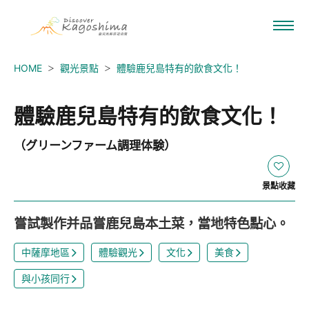
HOME
觀光景點
體驗鹿兒島特有的飲食文化！
體驗鹿兒島特有的飲食文化！
（グリーンファーム調理体験）
景點收藏
嘗試製作并品嘗鹿兒島本土菜，當地特色點心。
中薩摩地區
體驗觀光
文化
美食
與小孩同行