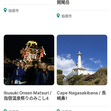
開聞岳
指宿市
指宿市
Ibusuki Onsen Matsuri /
Cape Nagasakibana / 長
指宿温泉祭りのみこし4
崎鼻1