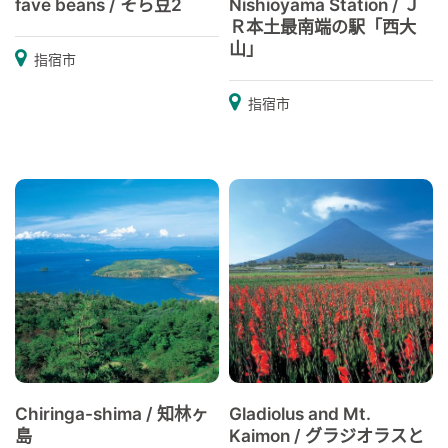
fave beans / そら豆2
Nishioyama Station / Ｊ
Ｒ本土最南端の駅「西大
山」
指宿市
指宿市
Chiringa-shima / 知林ヶ
Gladiolus and Mt.
島
Kaimon / グラジオラスと