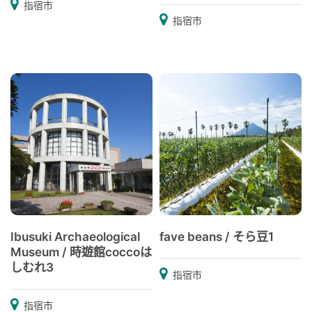
指宿市
指宿市
Ibusuki Archaeological
fave beans / そら豆1
Museum / 時遊館coccoは
しむれ3
指宿市
指宿市