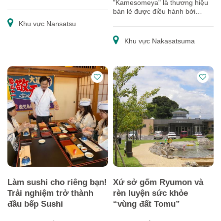
"Kamesomeya" là thương hiệu
bán lẻ được điều hành bởi
"Xưởng nhuộm Kamezaki" –
Khu vực Nansatsu
một cửa hàng nhuộm thành lập
từ năm 1869.
Khu vực Nakasatsuma
Làm sushi cho riêng bạn!
Xứ sở gốm Ryumon và
Trải nghiệm trở thành
rèn luyện sức khỏe
đầu bếp Sushi
“vùng đất Tomu”