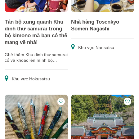
Tản bộ xung quanh Khu
Nhà hàng Tosenkyo
dinh thự samurai trong
Somen Nagashi
bộ kimono mà bạn có thể
mang về nhà!
Khu vực Nansatsu
Ghé thăm Khu dinh thự samurai
cổ và khoác lên mình bộ
kimono và obi mà bạn có thể
mang về nhà như một món quà
lưu niệm
Khu vực Hokusatsu