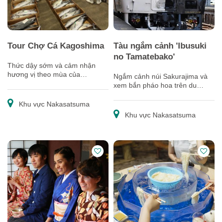
Tour Chợ Cá Kagoshima
Tàu ngắm cảnh 'Ibusuki
no Tamatebako'
Thức dậy sớm và cảm nhận
hương vị theo mùa của
Ngắm cảnh núi Sakurajima và
Kagoshima tại chợ cá!
xem bắn pháo hoa trên du
thuyền giữa đêm hè.
Khu vực Nakasatsuma
Khu vực Nakasatsuma