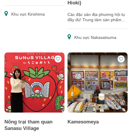
Hioki)
Khu vực Kirishima
Các đặc sản địa phương hội tụ
đầy đủ! Trung tâm sản phẩm
địa phương nơi có thể tận
hưởng cả trải nghiệm hái dâu
tây
Khu vực Nakasatsuma
Nông trại tham quan
Kamesomeya
Sanasu Village