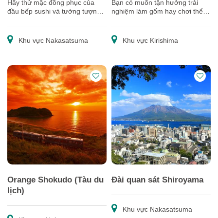
Hãy thử mặc đồng phục của
Bạn có muốn tận hưởng trải
đầu bếp sushi và tưởng tượng
nghiệm làm gốm hay chơi thể
mình chính là họ! Hãy tận
thao giữa thiên nhiên không?
hưởng cảm giác khi một đầu
bếp kỳ cựu chỉ cho bạn cách
Khu vực Nakasatsuma
Khu vực Kirishima
làm sushi.
Orange Shokudo (Tàu du
Đài quan sát Shiroyama
lịch)
Khu vực Nakasatsuma