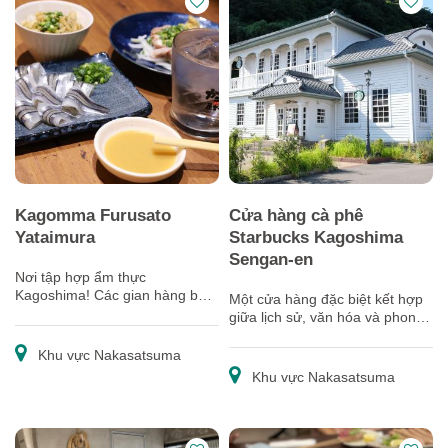
Kagomma Furusato
Cửa hàng cà phê
Yataimura
Starbucks Kagoshima
Sengan-en
Nơi tập hợp ẩm thực
Kagoshima! Các gian hàng bán
Một cửa hàng đặc biệt kết hợp
thức ăn nằm gần ga trung tâm.
giữa lịch sử, văn hóa và phong
cảnh tuyệt đẹp
Khu vực Nakasatsuma
Khu vực Nakasatsuma