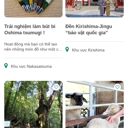
Trải nghiệm làm bút bi
Đền Kirishima-Jingu
Oshima tsumugi !
“bảo vật quốc gia”
Hoạt động mà bạn có thể tạo
nên những món đồ như một cây
Khu vực Kirishima
bút bi từ vải Oshima tsumugi và
một tấm bưu thiếp.
Khu vực Nakasatsuma