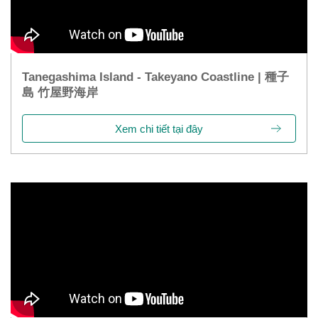
Tanegashima Island - Takeyano Coastline | 種子
島 竹屋野海岸
Xem chi tiết tại đây