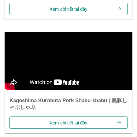
Xem chi tiết tại đây
Kagoshima Kurobuta Pork Shabu-shabu | 黒豚し
ゃぶしゃぶ
Xem chi tiết tại đây