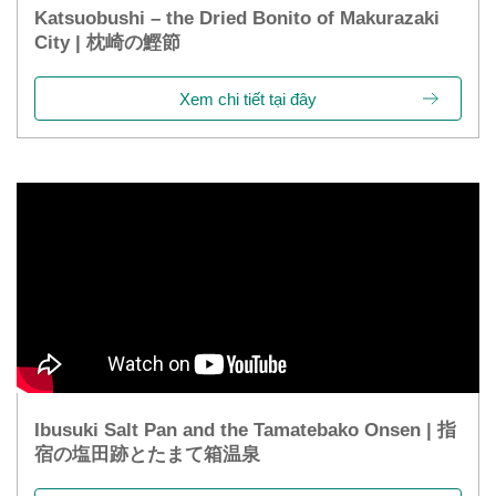
Katsuobushi – the Dried Bonito of Makurazaki
City | 枕崎の鰹節
Xem chi tiết tại đây
Ibusuki Salt Pan and the Tamatebako Onsen | 指
宿の塩田跡とたまて箱温泉