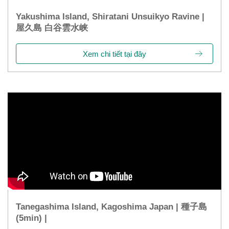
Yakushima Island, Shiratani Unsuikyo Ravine |
屋久島 白谷雲水峡
Xem chi tiết tại đây
Tanegashima Island, Kagoshima Japan | 種子島
(5min) |