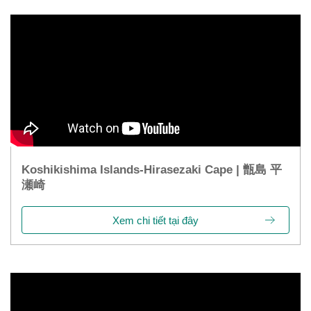
Koshikishima Islands-Hirasezaki Cape | 甑島 平
瀬崎
Xem chi tiết tại đây