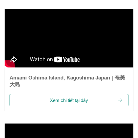
Amami Oshima Island, Kagoshima Japan | 奄美
大島
Xem chi tiết tại đây