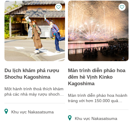
Du lịch khám phá rượu
Màn trình diễn pháo hoa
Shochu Kagoshima
đêm hè Vịnh Kinko
Kagoshima
Một hành trình thoả thích khám
phá các nhà máy rượu shochu
Màn trình diễn pháo hoa hoành
cũng như khu vực xung quanh
tráng với hơn 150.000 quả
đó và tìm ra chai rượu yêu thích
pháo hoa được bắn lên.
của bản thân.
Khu vực Nakasatsuma
Khu vực Nakasatsuma