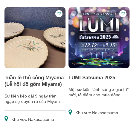
Tuần lễ thủ công Miyama
LUMI Satsuma 2025
(Lễ hội đồ gốm Miyama)
Một sự kiện "ánh sáng x giải trí"
mới, tô điểm cho mùa đông
Sự kiện kéo dài 9 ngày tràn
Kagoshima
ngập sự quyến rũ của Miyama -
"Xứ sở gốm vùng Satsuma"
Khu vực Nakasatsuma
Khu vực Nakasatsuma