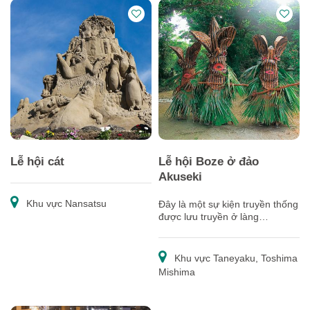
Lễ hội cát
Lễ hội Boze ở đảo
Akuseki
Khu vực Nansatsu
Đây là một sự kiện truyền thống
được lưu truyền ở làng
Toshima・đảo Akuseki, nơi vị
thần tên Boze đã xuất hiện và
đến thăm, xua đuổi tà ma, sự ô
Khu vực Taneyaku, Toshima
uế.
Mishima