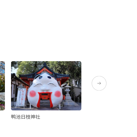
鸭池日枝神社
锦江湾海钓体验“游渔
Karin～”