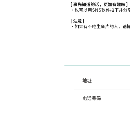
[ 事先知道的话，更加有趣味 ]
・也可以用SNS软件拍下并分
[ 注意 ]
・如果有不吃生鱼片的人，请
地址
电话号码