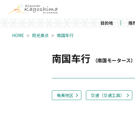
目的地
推
HOME
观光景点
南国车行
南国车行
（南国モータース
奄美地区
交通（交通工具）