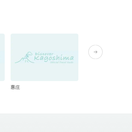
惠庄
与州旅馆