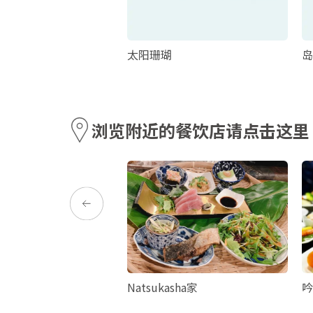
中心
太阳珊瑚
岛
浏览附近的餐饮店请点击这里
NUS VILLAGE
Natsukasha家
吟