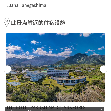
Luana Tanegashima
此景点附近的住宿设施
THE HOTEL YAKUSHIMA OCEAN&FOREST