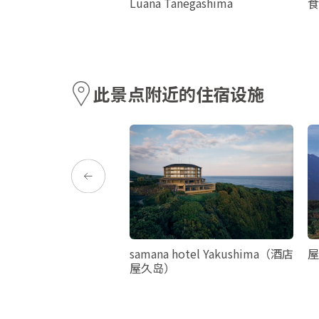
DOKA Frespo JUNGLE
Luana Tanegashima
食
re
此景点附近的住宿设施
（Ibusuki Seaside
samana hotel Yakushima（酒店
屋
屋久岛）