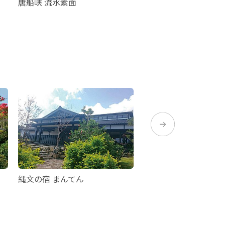
唐船峡 流水素面
清茶街道漫游馆
縄文の宿 まんてん
田代别馆