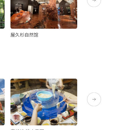
屋久杉自然馆
紀元杉