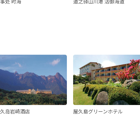
事处 时海
道之驿山川港 活御海道
久岛岩崎酒店
屋久島グリーンホテル