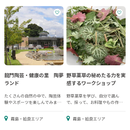
龍門陶芸・健康の里 陶夢
野草薬草の秘めたる力を実
ランド
感するワークショップ
たくさんの自然の中で、陶芸体
野草薬草を学び、自分で選ん
験やスポーツを楽しんでみませ
で、採って、お料理やもの作り
んか。
を体験
霧島・姶良エリア
霧島・姶良エリア