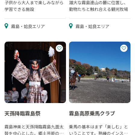
子供から大人まで楽しみながら
雄大な霧島連山の麓に位置し、
学習できる施設
動物たちと触れ合える観光牧場
霧島・姶良エリア
霧島・姶良エリア
天孫降臨霧島祭
霧島高原乗馬クラブ
霧島神楽と天孫降臨霧島九面太
乗馬の基本はまず「楽しむ」と
鼓を中心とした、郷土芸能のイ
いうことです。熟練のインスト