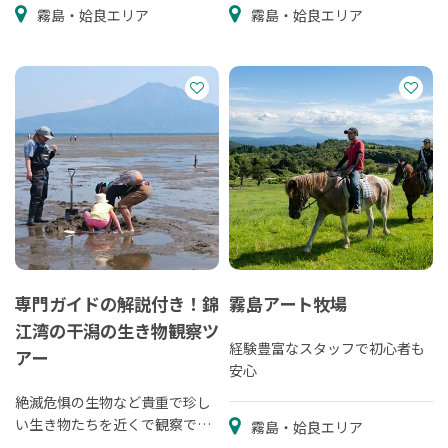
霧島・姶良エリア
霧島・姶良エリア
専門ガイドの解説付き！錦
霧島アート牧場
江湾の干潟の生き物観察ツ
経験豊富なスタッフで初心者も
アー
安心
絶滅危惧の生物など貴重で珍し
い生き物たちを近くで観察でき
霧島・姶良エリア
ます