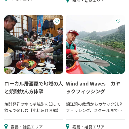
霧島・姶良エリア
ローカル居酒屋で地域の人
Wind and Waves カヤ
と焼酎飲ん方体験
ックフィッシング
焼酎発祥の地で芋焼酎を知って
錦江湾の散策からカヤックSUP
飲んで楽しむ【小料理ひろ編】
フィッシング、スクールまで海
のパドルスポーツのお手伝いを
致します
霧島・姶良エリア
霧島・姶良エリア