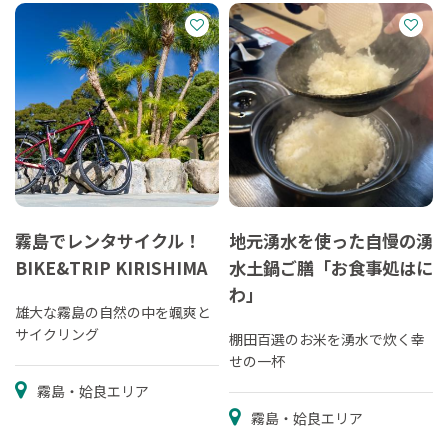
霧島でレンタサイクル！
地元湧水を使った自慢の湧
BIKE&TRIP KIRISHIMA
水土鍋ご膳「お食事処はに
わ」
雄大な霧島の自然の中を颯爽と
サイクリング
棚田百選のお米を湧水で炊く幸
せの一杯
霧島・姶良エリア
霧島・姶良エリア