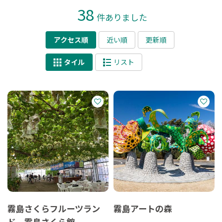
38
件ありました
アクセス順
近い順
更新順
タイル
リスト
霧島さくらフルーツラン
霧島アートの森
ド 霧島さくら館