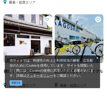
霧島・姶良エリア
当サイトでは、利便性の向上と利用状況の解析、広告配
信のためにCookieを使用しています。サイトを閲覧いた
横川チャリンコ探訪
鹿児島空港レンタサイクル
だく際には、Cookieの使用に同意いただく必要がありま
す。詳細は
クッキーポリシー
をご確認ください。
同意する
霧島・姶良エリア
霧島・姶良エリア
©鹿児島県 公益社団法人鹿児島県観光連盟