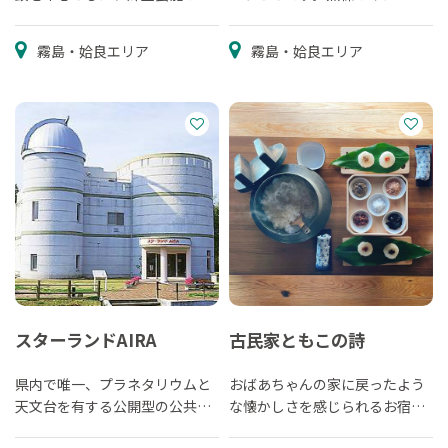
ベントです。
ラクターが親切丁寧に指導して
くれるので、初めての人でも気
霧島・姶良エリア
霧島・姶良エリア
軽に楽しめます。
スターランドAIRA
古民家ともこの詩
県内で唯一、プラネタリウムと
おばあちゃんの家に戻ったよう
天文台を有する公開型の公共施
な懐かしさを感じられるお宿と
設
カフェ