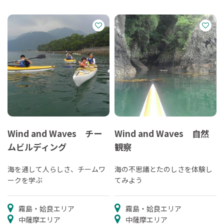
Wind and Waves チー
Wind and Waves 自然
ムビルディング
観察
海を通して人らしさ、チームワ
海の不思議とたのしさを体験し
ークを学ぶ
てみよう
霧島・姶良エリア
霧島・姶良エリア
中薩摩エリア
中薩摩エリア