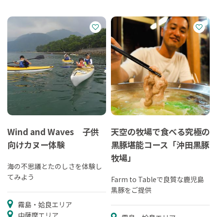
Wind and Waves 子供
天空の牧場で食べる究極の
向けカヌー体験
黒豚堪能コース「沖田黒豚
牧場」
海の不思議とたのしさを体験し
てみよう
Farm to Tableで良質な鹿児島
黒豚をご提供
霧島・姶良エリア
中薩摩エリア