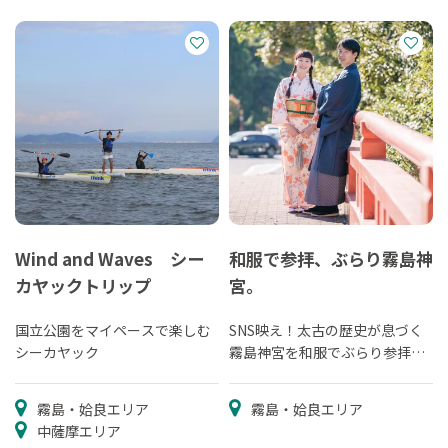
Wind and Waves シー
和服で参拝、ぶらり霧島神
カヤックトリップ
宮。
国立公園をマイペースで楽しむ
SNS映え！太古の歴史が息づく
シーカヤック
霧島神宮を和服でぶらり参拝体
験
霧島・姶良エリア
霧島・姶良エリア
中薩摩エリア