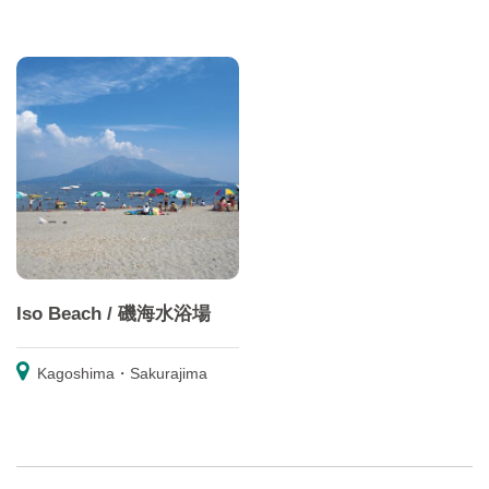
Iso Beach / 磯海水浴場
Kagoshima・Sakurajima