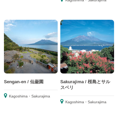
Kagoshima・Sakurajima
Sengan-en / 仙巌園
Sakurajima / 桜島とサル
スベリ
Kagoshima・Sakurajima
Kagoshima・Sakurajima