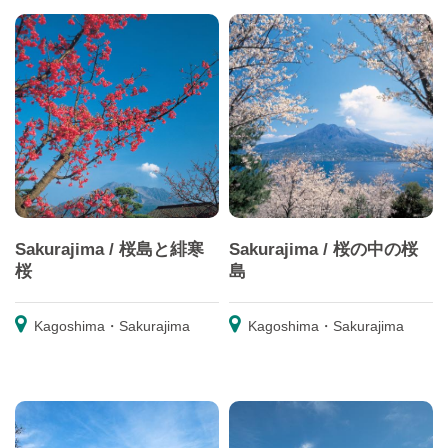
Sakurajima / 桜島と緋寒
Sakurajima / 桜の中の桜
桜
島
Kagoshima・Sakurajima
Kagoshima・Sakurajima