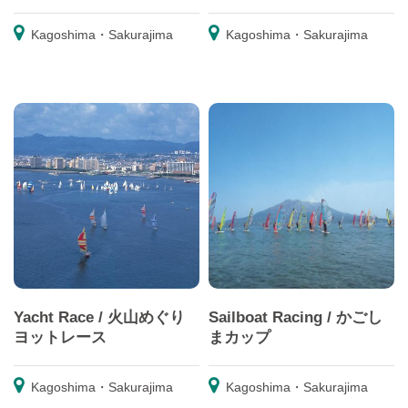
Kagoshima・Sakurajima
Kagoshima・Sakurajima
Yacht Race / 火山めぐり
Sailboat Racing / かごし
ヨットレース
まカップ
Kagoshima・Sakurajima
Kagoshima・Sakurajima