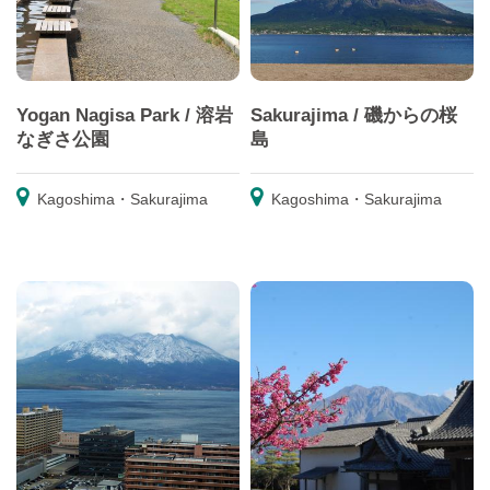
Yogan Nagisa Park / 溶岩
Sakurajima / 磯からの桜
なぎさ公園
島
Kagoshima・Sakurajima
Kagoshima・Sakurajima