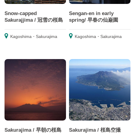
Snow-capped
Sengan-en in early
Sakurajjima / 冠雪の桜島
spring/ 早春の仙巌園
Kagoshima・Sakurajima
Kagoshima・Sakurajima
Sakurajima / 早朝の桜島
Sakurajima / 桜島空撮