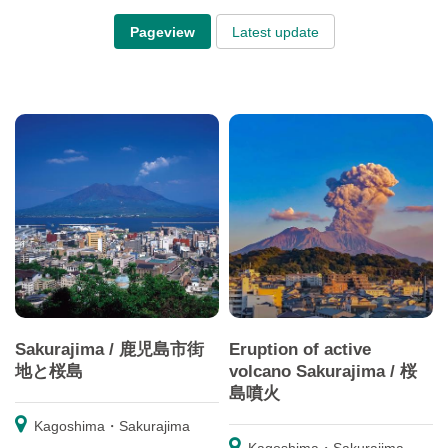
Pageview
Latest update
Sakurajima / 鹿児島市街
Eruption of active
地と桜島
volcano Sakurajima / 桜
島噴火
Kagoshima・Sakurajima