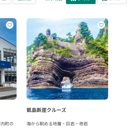
甑島断崖クルーズ
戸内町の
海から眺める地層・巨岩・奇岩