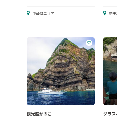
中薩摩エリア
奄美
観光船かのこ
グラス