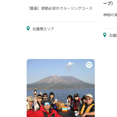
ープ）
［甑島］感動必至のクルージングコース
神秘の
北薩摩エリア
北薩