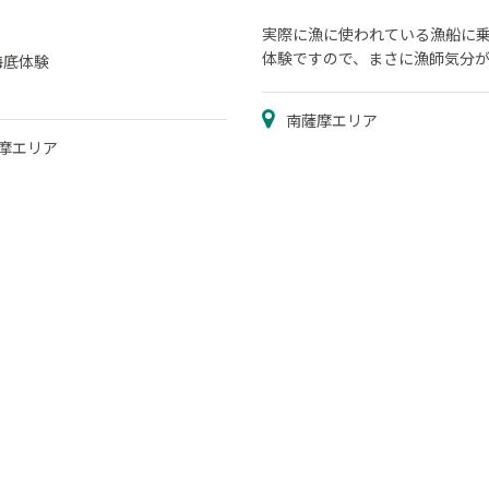
実際に漁に使われている漁船に
体験ですので、まさに漁師気分
海底体験
ます。
南薩摩エリア
摩エリア