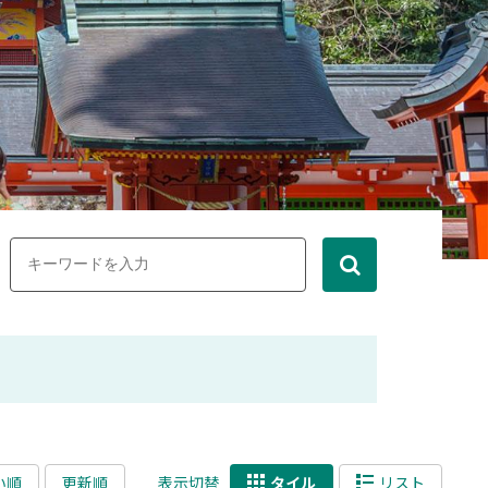
い順
更新順
表示切替
タイル
リスト