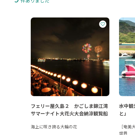
件ありました
フェリー屋久島２ かごしま錦江湾
水中観
サマーナイト大花火大会納涼観覧船
と」
海上に咲き誇る大輪の花
［奄美
世界