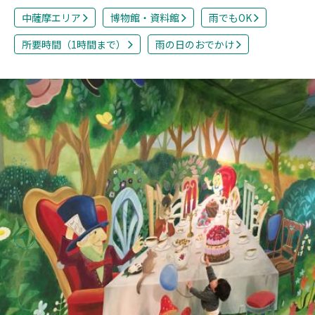
中薩摩エリア
博物館・資料館
雨でもOK
所要時間（1時間まで）
雨の日のおでかけ