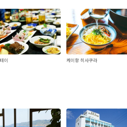
테이
케이항 히사쿠라