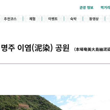
관광 정보
먹거
추천코스
체험
이벤트
숙박
동영상
명주 이염(泥染) 공원
（本場奄美大島紬泥