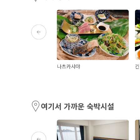
 사나스빌리지
나츠카샤야
긴
여기서 가까운 숙박시설