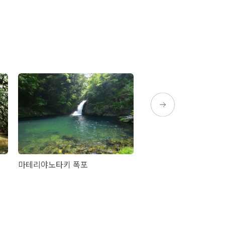
마테리야노타키 폭포
하라(原) 하브(반시뱀)원