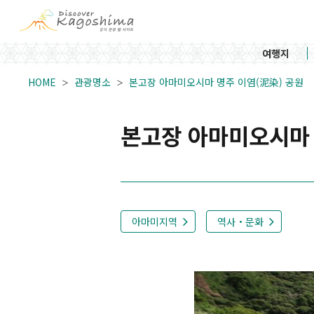
여행지
HOME
관광명소
본고장 아마미오시마 명주 이염(泥染) 공원
본고장 아마미오시마 
아마미지역
역사・문화