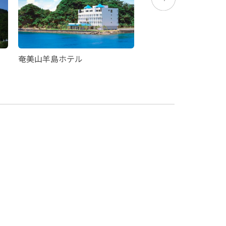
奄美山羊島ホテル
奄美リゾートばしゃ山