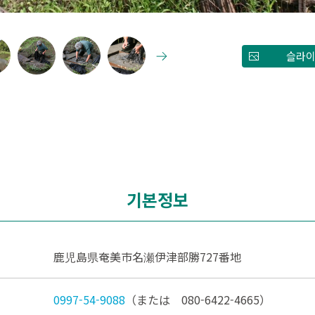
슬라이
기본정보
鹿児島県奄美市名瀬伊津部勝727番地
0997-54-9088
（または 080-6422-4665）