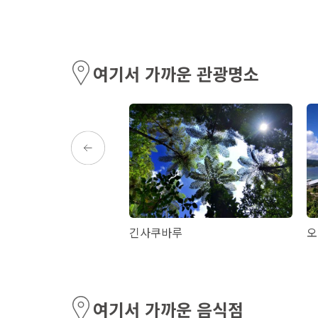
여기서 가까운 관광명소
항 매점
긴사쿠바루
오
여기서 가까운 음식점